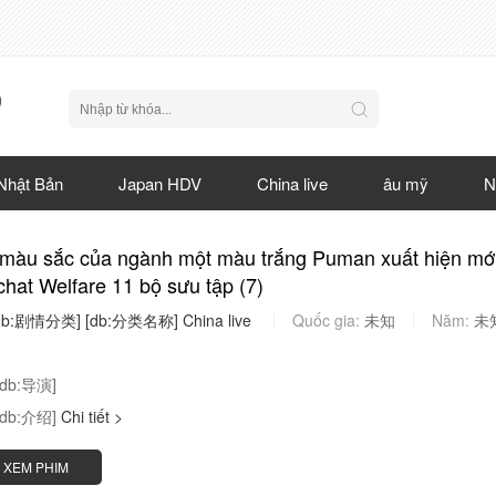
Nhật Bản
Japan HDV
China live
âu mỹ
N
 màu sắc của ngành một màu trắng Puman xuất hiện mớ
hat Welfare 11 bộ sưu tập (7)
db:剧情分类]
[db:分类名称]
China
live
Quốc gia:
未知
Năm:
未
[db:导演]
[db:介绍]
Chi tiết >
XEM PHIM