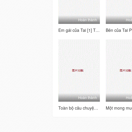
Hoàn thành
Hoà
Em gái của Tai [1] Tôi nghĩ về người mẫu này - Tôi mong chờ nó, đó là một món đồ hoàn hảo, quan hệ tình dục qua đường hậu môn, đánh hơi và phát ra các từ!
Hoàn thành
Hoà
Toàn bộ câu chuyện về sự hồi hộp hài hước của một người bạn 3p [1] ấm lòng, thở dài, đĩ và đĩ