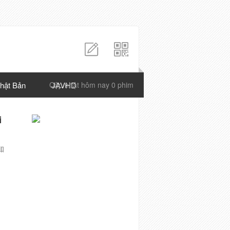
hật Bản
Cập nhật hôm nay 0 phim
JAVHD
i
知