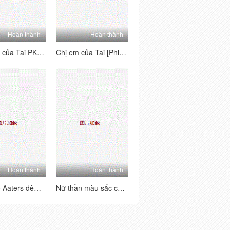
Hoàn thành
Hoàn thành
Các bên của Tai PK House's Tai's Sides [1] Vui vẻ và hai mặt ~ Kiểm tra trang nơi bạn có thể thấy từng người chơi chữ B của người chơi la hét, đam mê và hung dữ!
Chị em của Tai [Phiên bản quyến rũ nhảy khỏa thân] Một tình yêu dâm dục siêu nhiều người, một cái nhìn siêu đa dạng với mức độ khó khăn cao
Hoàn thành
Hoàn thành
Sữa nhỏ Aaters đêm Lulu Crown Phần phúc lợi (4)
Nữ thần màu sắc của ngành một màu trắng Puman xuất hiện mới nhất Wechat Welfare 11 bộ sưu tập (7)