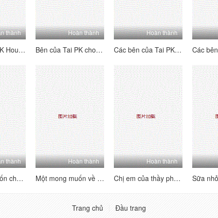
n thành
Hoàn thành
Hoàn thành
Bên của Tai PK House's Tai's Sides [4] Vui vẻ và hai mặt ~ Kiểm tra trang nơi bạn có thể thấy mỗi người chơi B của người chơi b ~ Lolita hét lên, đam mê và hung dữ!
Bên của Tai PK cho các bên của Tai [3] hai bên - hãy xem trang với hướng dẫn của mỗi cô gái - Lolita hét lên, đam mê và hung dữ!
Các bên của Tai PK House's Tai's Sides [2] Vui vẻ và hai mặt ~ Kiểm tra trang web để xem mỗi người chơi B-Showers của B-Players ~ Lolita hét lên, đam mê và hung dữ!
n thành
Hoàn thành
Hoàn thành
Một mong muốn cho mong muốn [Phần 2] phụ nữ trưởng thành không phải là một con người nói chung, và rất tinh tế và thực hiện các kỹ thuật tình dục.
Một mong muốn về tình dục [Phần 1] Phụ nữ trưởng thành không phải là một con người nói chung, và cực kỳ lành nghề trong việc thực hiện kỹ thuật tình dục
Chị em của thầy phù thủy thể hiện sự say mê của họ, họ thu hút rất nhiều tiếng cười, và tất cả những cơn đau nhói phát nổ, và giọng nói dâm dục luôn không ngừng
Trang chủ
Đầu trang