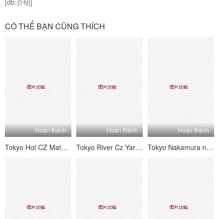
[db:介绍]
CÓ THỂ BẠN CŨNG THÍCH
Hoàn thành
Hoàn thành
Hoàn thành
Tokyo Hot CZ Matsui Megumi
Tokyo River Cz Yari nóng bỏng cho Temple of Mengu Harami Aya
Tokyo Nakamura nóng