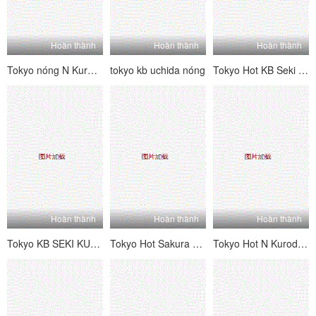
Hoàn thành
Hoàn thành
Hoàn thành
Tokyo nóng N Kuroda Mizuho Daman Daisuke Bangkan [Phần 1]
tokyo kb uchida nóng
Tokyo Hot KB Seki Sabi
Hoàn thành
Hoàn thành
Hoàn thành
Tokyo KB SEKI KUKO Đội Kimura.
Tokyo Hot Sakura Hira
Tokyo Hot N Kuroda Mizuho Daman Cộng tác phụ nữ 凌 編 編