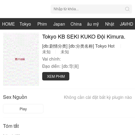
HOME
Tokyo
Phim
Japan
China
âu mỹ
Nhật
JAVHD
Hot
Nhật
Tokyo KB SEKI KUKO Đội Kimura.
HDV
live
Bản
[db:剧情分类]
[db:分类名称]
Tokyo
Hot
Bản
未知
未知
Vai chính:
Đạo diễn:
[db:导演]
XEM PHIM
Sex Nguồn
Không cần cài đặt bất kỳ plugin nào
Play
Tóm tắt