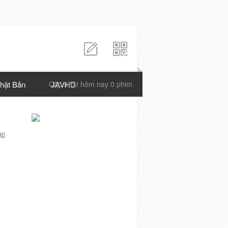
hật Bản
Cập nhật hôm nay 0 phim
JAVHD
知