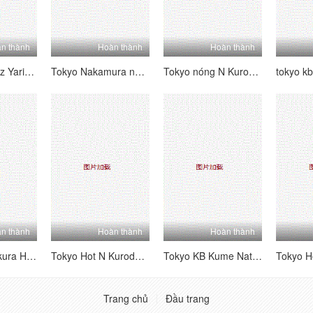
n thành
Hoàn thành
Hoàn thành
Tokyo River Cz Yari nóng bỏng cho Temple of Mengu Harami Aya
Tokyo Nakamura nóng
Tokyo nóng N Kuroda Mizuho Daman Daisuke Bangkan [Phần 1]
tokyo k
n thành
Hoàn thành
Hoàn thành
Tokyo Hot Sakura Hira
Tokyo Hot N Kuroda Mizuho Daman Cộng tác phụ nữ 凌 編 編
Tokyo KB Kume Natsu
Trang chủ
Đầu trang