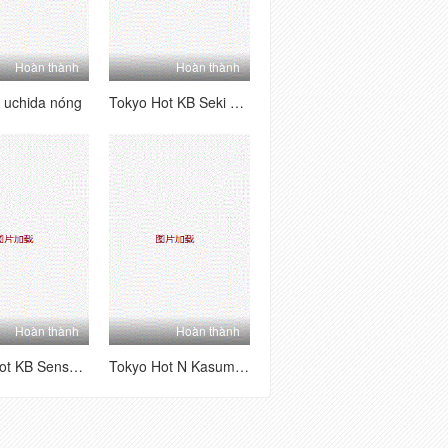
Hoàn thành
Hoàn thành
b uchida nóng
Tokyo Hot KB Seki Sabi
Hoàn thành
Hoàn thành
Tokyo Hot KB Sensei Chiho Team Kimura Jun
Tokyo Hot N Kasumi Kato, Yusuke Sakurai