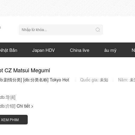
Nhật Bản
Japan HDV
China live
âu mỹ
N
ot CZ Matsui Megumi
db:剧情分类]
[db:分类名称]
Tokyo
Hot
Quốc gia:
未知
Năm:
未
[db:导演]
[db:介绍]
Chi tiết >
XEM PHIM