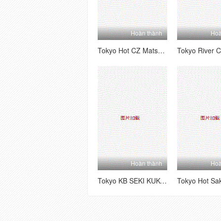
Hoàn thành
Hoà
Tokyo Hot CZ Matsui Megumi
Hoàn thành
Hoà
Tokyo KB SEKI KUKO Đội Kimura.